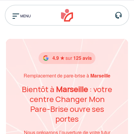
Pourquoi
nous
MENU
choisir ?
Assistance
Prendre rendez-vo
Trouver
un
centre
4.9 ★
sur
125 avis
Remplacement de pare-brise à
Marseille
Bientôt à
Marseille
: votre
centre Changer Mon
Pare-Brise ouvre ses
portes
Nous préparons l’ouverture de votre futur