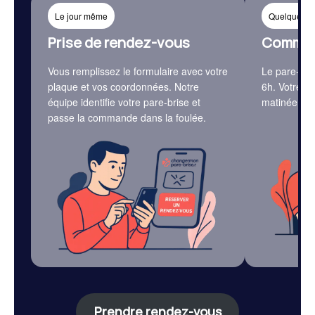
Le jour même
Quelques h
Prise de rendez-vous
Command
Vous remplissez le formulaire avec votre
Le pare-bri
plaque et vos coordonnées. Notre
6h. Votre c
équipe identifie votre pare-brise et
matinée, l’a
passe la commande dans la foulée.
Prendre rendez-vous