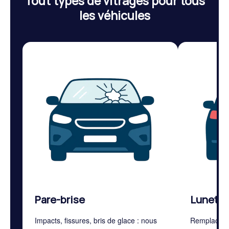
Tout types de vitrages pour tous
les véhicules
Pare-brise
Lunette 
Impacts, fissures, bris de glace : nous
Remplaceme