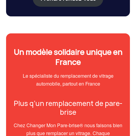
Un modèle solidaire unique en
France
Le spécialiste du remplacement de vitrage
automobile, partout en France
Plus q’un remplacement de pare-
brise
Chez Changer Mon Pare-brise® nous faisons bien
plus que remplacer un vitrage. Chaque