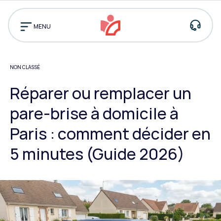
Pourquoi
nous
MENU
choisir ?
Assistance
Prendre rendez-vo
NON CLASSÉ
Trouver
un
centre
Réparer ou remplacer un
pare-brise à domicile à
Paris : comment décider en
5 minutes (Guide 2026)