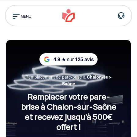
Pourquoi
nous
MENU
choisir ?
Assistance
Prendre rendez-vo
Trouver
un
centre
4.9 ★
sur
125 avis
Remplacement de pare-brise à
Chalon-sur-
Saône
Remplacer votre pare-
brise à Chalon-sur-Saône
et recevez jusqu’à 500€
offert !