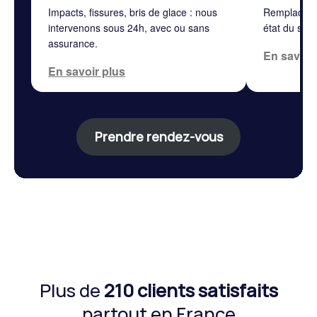
Impacts, fissures, bris de glace : nous
Remplaceme
intervenons sous 24h, avec ou sans
état du sys
assurance.
En savoir
En savoir plus
Prendre rendez-vous
Plus de
210 clients satisfaits
partout en France