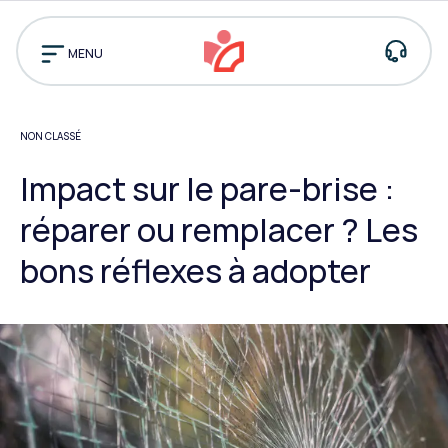
Pourquoi
nous
MENU
choisir ?
Assistance
Prendre rendez-vo
NON CLASSÉ
Trouver
un
centre
Impact sur le pare-brise :
réparer ou remplacer ? Les
bons réflexes à adopter